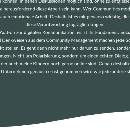
önnen, in denen Diskussionen möglich sind, ohne zu entgleisen,
wie herausfordernd diese Arbeit sein kann. Wer Communities moder
auch emotionale Arbeit. Deshalb ist es mir genauso wichtig, di
diese Verantwortung tagtäglich tragen.
Add-on zur digitalen Kommunikation, es ist ihr Fundament. So
d Denkweisen aus dem Community Management machen jede Social
kt stellen. Es geht dann nicht mehr nur darum zu senden, sonde
en. Nicht um Polarisierung, sondern um einen echten Dialog. Al
n der auch meine Kindern noch gerne online sind.
Genau deshalb 
 Unternehmen genauso ernst genommen wird wie jede andere st