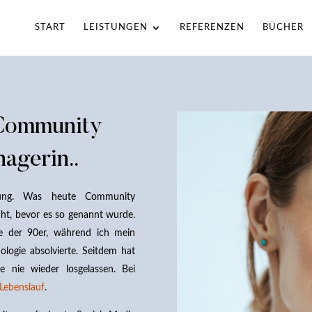
START
LEISTUNGEN
REFERENZEN
BÜCHER
 Community
agerin..
rung. Was heute Community
t, bevor es so genannt wurde.
e der 90er, während ich mein
ogie absolvierte. Seitdem hat
e nie wieder losgelassen. Bei
n Lebenslauf
.