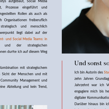
tys aufgebaut, Social Media
et, Prozesse eingeführt und
ngestellten Rollen als auch als
h Organisationen freiberuflich
 strategisch und menschlich
hwerpunkt liegt dabei auf der
t- und Social Media Teams: in
s und der strategischen
onen durfte ich auf diesem Weg
Und sonst s
Kombination mit strategischem
Ich bin Autorin des
St
s Sicht der Menschen und mit
zehn Jahren Grundlag
tät. Community Management und
Jahrzehnt war ich V
eine Abteilung und kein Trend,
engagiere mich bis heu
digitaler Kommunikatio
Darüber hinaus bin i