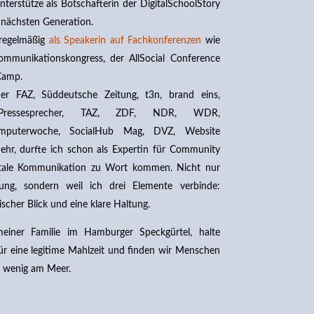
nterstütze als Botschafterin der DigitalSchoolStory
r nächsten Generation.
 regelmäßig
als Speakerin auf Fachkonferenzen
wie
ommunikationskongress, der AllSocial Conference
Camp.
er FAZ, Süddeutsche Zeitung, t3n, brand eins,
, Pressesprecher, TAZ, ZDF, NDR, WDR,
omputerwoche, SocialHub Mag, DVZ, Website
ehr, durfte ich schon als Expertin für Community
tale Kommunikation zu Wort kommen. Nicht nur
ung, sondern weil ich drei Elemente verbinde:
ischer Blick und eine klare Haltung.
meiner Familie im Hamburger Speckgürtel, halte
ür eine legitime Mahlzeit und finden wir Menschen
zu wenig am Meer.