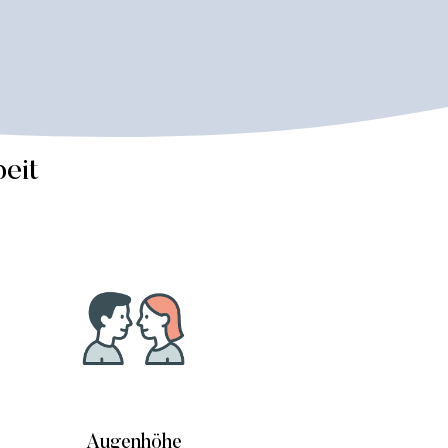
eit
Augenhöhe