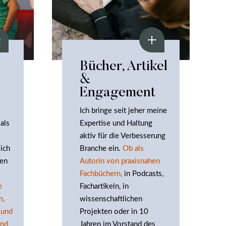
Bücher, Artikel
&
Engagement
Ich bringe seit jeher meine
als
Expertise und Haltung
aktiv für die Verbesserung
 ich
Branche ein.
Ob als
men
Autorin von praxisnahen
Fachbüchern,
in Podcasts,
e
Fachartikeln, in
n,
wissenschaftlichen
 und
Projekten oder in 10
und
Jahren im Vorstand des