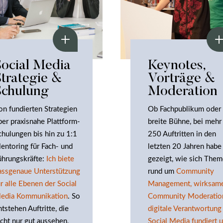
Social Media
Keynotes,
Strategie &
Vorträge &
Schulung
Moderation
on fundierten Strategien
Ob Fachpublikum oder
ber praxisnahe Plattform-
breite Bühne, bei mehr 
chulungen bis hin zu 1:1
250 Auftritten in den
entoring für Fach- und
letzten 20 Jahren habe
ührungskräfte:
Ich biete
gezeigt, wie sich The
assgenaue Unterstützung
rund um
Community
ür alle Ebenen der Social
Management, wirksam
edia Kommunikation
. So
Community Moderatio
ntstehen Auftritte, die
digitale Verantwortung
icht nur gut aussehen,
Social Media fundiert 