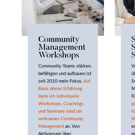
Community
Management
Workshops
Community-Teams stärken,
V
befähigen und aufbauen ist
ü
seit 2010 mein Fokus.
Auf
S
Basis dieser Erfahrung
M
biete ich individuelle
F
Workshops, Coachings
p
und Seminare rund um
f
wirksames Community
M
Management
an. Von
e
Aktivierung über
n