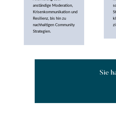
anständige Moderation,
s
Krisenkommunikation und
S
Resilienz, bis hin zu
k
nachhaltigen Community
z
Strategien.
Sie h