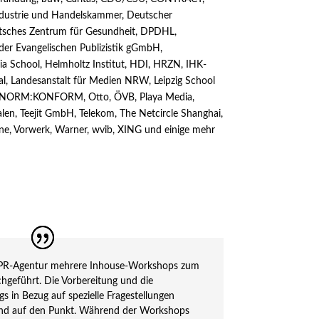
ndustrie und Handelskammer, Deutscher
tsches Zentrum für Gesundheit, DPDHL,
der Evangelischen Publizistik gGmbH,
a School, Helmholtz Institut, HDI, HRZN, IHK-
al, Landesanstalt für Medien NRW, Leipzig School
smus, NORM:KONFORM, Otto, ÖVB, Playa Media,
falen, Teejit GmbH, Telekom, The Netcircle Shanghai,
ne, Vorwerk, Warner, wvib, XING und einige mehr
er PR-Agentur mehrere Inhouse-Workshops zum
hgeführt. Die Vorbereitung und die
s in Bezug auf spezielle Fragestellungen
 und auf den Punkt. Während der Workshops