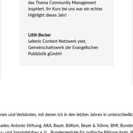
das Thema Community Management
inspiriert. Ihr Kurs bei uns war ein echtes
Highlight dieses Jahr!
Lilith Becker
Leiterin Content-Netzwerk yeet
,
Gemeinschaftswerk der Evangelischen
Publizistik gGmbH
nen und Verbänden, mit denen ich in den letzten Jahren in unterschiedl
adeu Antonio Stiftung, AXA, Bayer, BdKom, Beyer & Söhne, BMI, Bundes
s- und Sportplatzbau e. V. , Bundeszentrale für poltische Bildung (bpb