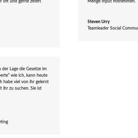
oft und gerne zitiert
Menge Input mitnehmen.
Steven Urry
Teamleader Social Commu
n der Lage die Gesetze im
perte“ wie ich, kann heute
habe viel von ihr gelernt
ihr zu suchen. Sie ist
!
ting