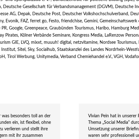
iso, Deutsche Gesellschaft für Verbandsmanagement (DGVM), Deutsche I
esse AG, Depak, Deutsche Post, Deutscher Volkshochschulverband, Deu
Evonik, FAZ, ferret go, Festo, friendchise, Gemini, Gemeinschaftswerk 
ke PR, Google, Greenpeace, Graubünden Tourismus, Haribo, Hamburg Medi
day Pirates, Kölner Verbände Seminare, Kongress Media, LaRenzow Person
Tourism GIE, LVQ, mixxt, muuuh! digital, netzvitamine, Nordsee Touri
Institut, Sitel, Sky, Socialhub, Staatskanzlei des Landes Nordrhein-West
bH, Tirol Werbung, Unitymedia, Verband Chemiehandel e.V., VGH, Vodafo
er was besonders toll an der
Vivian Pein hat in unser
nden ein, ist flexibel, ohne
Thema „Social Media“ durc
 verlieren und stellt ihre
Umsetzung unserer Briefing
 gern mit ihr zusammen
waren sehr professionell