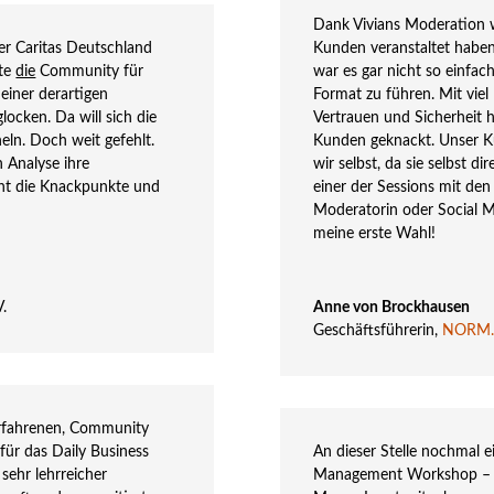
Dank Vivians Moderation w
der Caritas Deutschland
Kunden veranstaltet haben,
nte
die
Community für
war es gar nicht so einfach
einer derartigen
Format zu führen. Mit vie
locken. Da will sich die
Vertrauen und Sicherheit ha
eln. Doch weit gefehlt.
Kunden geknackt. Unser Ku
n Analyse ihre
wir selbst, da sie selbst d
nnt die Knackpunkte und
einer der Sessions mit den 
Moderatorin oder Social M
meine erste Wahl!
V.
Anne von Brockhausen
Geschäftsführerin
,
NORM
 erfahrenen, Community
für das Daily Business
An dieser Stelle nochmal 
sehr lehrreicher
Management Workshop – ich