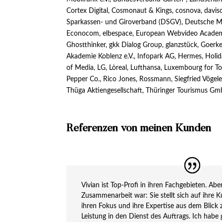
Cortex Digital, Cosmonaut & Kings, cosnova, dav
Sparkassen- und Giroverband (DSGV), Deutsche M
Econocom, elbespace, European Webvideo Academy, 
Ghostthinker, gkk Dialog Group, glanzstück, Goer
Akademie Koblenz e.V., Infopark AG, Hermes, Holi
of Media, LG, Lòreal, Lufthansa, Luxembourg for 
Pepper Co., Rico Jones, Rossmann, Siegfried Vögele 
Thüga Aktiengesellschaft, Thüringer Tourismus Gm
Referenzen von meinen Kunden
Vivian ist Top-Profi in ihren Fachgebieten. Ab
Zusammenarbeit war: Sie stellt sich auf ihre Ku
ihren Fokus und ihre Expertise aus dem Blick zu
Leistung in den Dienst des Auftrags. Ich habe