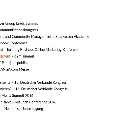
per Group Leads Summit
Kommunikationskongress
nt und Community Management – Sparkassen Akademie
ebook Conference
t – hashtag Business Online Marketing Konferenz
gement
– d2m summit
anel)- re.publica
 – ANGA.com Messe
gements – 15. Deutscher Verbände Kongress
onieren? – 16. Deutscher Verbände Kongress
tal Media Summit 2016
ich zählt – relaunch Conference 2016
– friendchise! Jahrestagung