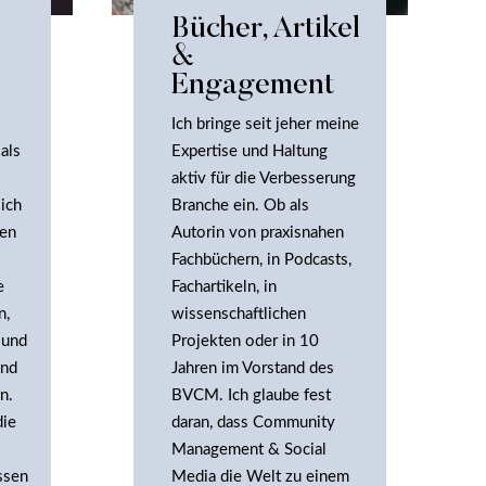
Bücher, Artikel
&
Engagement
Ich bringe seit jeher meine
als
Expertise und Haltung
aktiv für die Verbesserung
 ich
Branche ein. Ob als
men
Autorin von praxisnahen
Fachbüchern, in Podcasts,
e
Fachartikeln, in
n,
wissenschaftlichen
 und
Projekten oder in 10
und
Jahren im Vorstand des
n.
BVCM. Ich glaube fest
die
daran, dass Community
Management & Social
ssen
Media die Welt zu einem