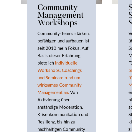
Community
Management
Workshops
Community-Teams stärken,
V
befähigen und aufbauen ist
ü
seit 2010 mein Fokus. Auf
S
Basis dieser Erfahrung
M
biete ich
individuelle
F
Workshops, Coachings
p
und Seminare rund um
f
wirksames Community
M
Management an.
Von
e
Aktivierung über
n
anständige Moderation,
s
Krisenkommunikation und
S
Resilienz, bis hin zu
k
nachhaltigen Community
z