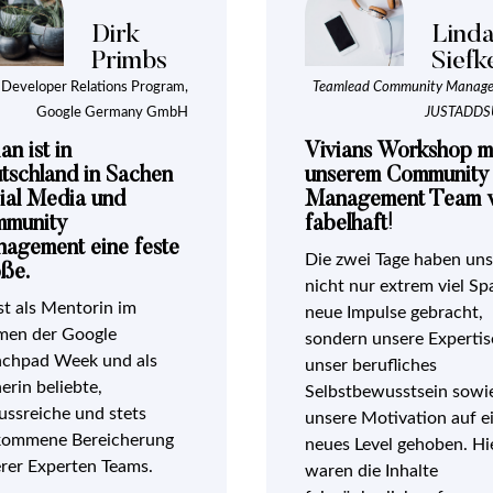
Dirk
Lind
Primbs
Siefk
Developer Relations Program,
Teamlead Community Manage
Google Germany GmbH
JUSTADD
an ist in
Vivians Workshop m
tschland in Sachen
unserem Community
ial Media und
Management Team 
munity
fabelhaft!
agement eine feste
Die zwei Tage haben uns
ße.
nicht nur extrem viel Sp
ist als Mentorin im
neue Impulse gebracht,
men der Google
sondern unsere Expertis
chpad Week und als
unser berufliches
nerin beliebte,
Selbstbewusstsein sowi
lussreiche und stets
unsere Motivation auf e
kommene Bereicherung
neues Level gehoben. Hi
rer Experten Teams.
waren die Inhalte