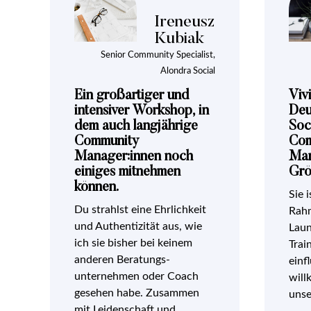
Ireneusz
Kubiak
Senior Community Specialist,
Alondra Social
Ein großartiger und
Vivi
intensiver Workshop, in
Deu
dem auch langjährige
Soc
Community
Com
Manager:innen noch
Man
einiges mitnehmen
Grö
können.
Sie 
Du strahlst eine Ehrlichkeit
Rah
und Authentizität aus, wie
Laun
ich sie bisher bei keinem
Trai
anderen Beratungs-
einf
unternehmen oder Coach
will
gesehen habe. Zusammen
unse
mit Leidenschaft und