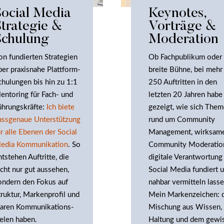
Social Media
Keynotes,
Strategie &
Vorträge &
Schulung
Moderation
on fundierten Strategien
Ob Fachpublikum oder
ber praxisnahe Plattform-
breite Bühne, bei mehr 
chulungen bis hin zu 1:1
250 Auftritten in den
entoring für Fach- und
letzten 20 Jahren habe
ührungskräfte:
Ich biete
gezeigt, wie sich The
assgenaue Unterstützung
rund um Community
ür alle Ebenen der Social
Management, wirksam
edia Kommunikation
. So
Community Moderatio
ntstehen Auftritte, die
digitale Verantwortung
icht nur gut aussehen,
Social Media fundiert 
ondern den Fokus auf
nahbar vermitteln lasse
truktur, Markenprofil und
Mein Markenzeichen: 
laren Kommunikations-
Mischung aus Wissen,
ielen haben.
Haltung und dem gewi