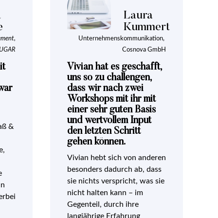
a
Laura
e
Kummert
ment,
Unternehmenskommunikation
,
SUGAR
Cosnova GmbH
it
Vivian hat es geschafft,
uns so zu challengen,
war
dass wir nach zwei
Workshops mit ihr mit
einer sehr guten Basis
und wertvollem Input
aß &
den letzten Schritt
gehen können.
e,
Vivian hebt sich von anderen
besonders dadurch ab, dass
e
sie nichts verspricht, was sie
in
nicht halten kann – im
erbei
Gegenteil, durch ihre
langjährige Erfahrung