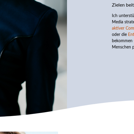
Zielen beit
Ich unterst
Media strat
aktiver Co
oder die
Ent
bekommen si
Menschen p