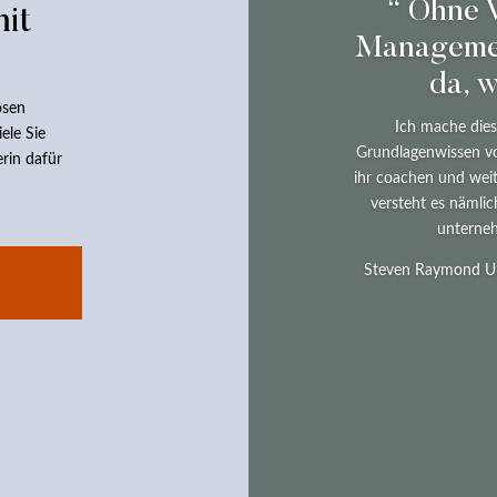
“ Ohne 
it
Managemen
da, w
osen
Ich mache dies
ele Sie
Grundlagenwissen vo
erin dafür
ihr coachen und weit
versteht es nämli
unterneh
Steven Raymond Ur